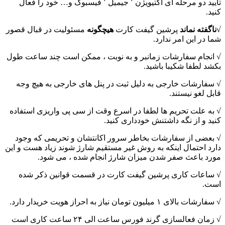
تایید دو مرحله ای اکتیویژن ٬ جیمیل ٬ فیسبوک و… خود را فعال
کنید.
√ناگفته نماند
پرشین گیفت کارت
هیچگونه
مسئولیت در قبال قصور
شما در این امر ندارد.
√ انجام سفارشات زمانبر و به نوبت ، ممکن است چند ساعت طول
بکشد لطفا شکیبا باشید.
√ سفارشات خارجی به دلیل ثبت در پنل های خارجی به هیچ وجه
قابل لغو نیستند.
√ به علت تحریم ها لطفا در اسرع وقت از سی پی واریزی استفاده
کنید و از نگه داشتنش خودداری کنید.
√ بعضی از سفارشات بخاطر سرور اکانتشان و تحریمی که وجود
دارد احتمال اینکه به روش غیر مستقیم شارژ شوند زیاد هست و این
مورد باعث صفر شدن میزان شارژ انجام شده ، می شود.
√ ساعات کاری پرشین گیفت کارت در قسمت قوانین ذکر شده
است.
√ سفارشات بالای ۱ میلیون تومان نیاز به احراز هویت خریدار دارد.
√ زمان فعالسازی گرند فورس ساعت الی ۲۴ ساعت کاری است