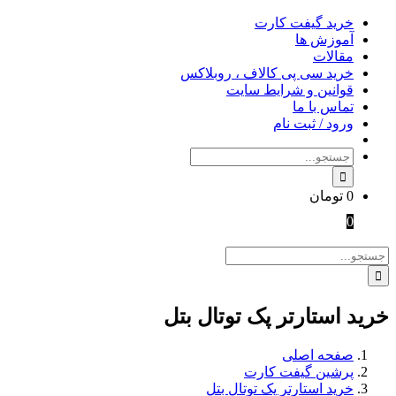
Skip
خرید گیفت کارت
to
آموزش ها
content
مقالات
خرید سی پی کالاف ، روبلاکس
قوانین و شرایط سایت
تماس با ما
ورود / ثبت نام
جستجو
برای:
0
تومان
0
جستجو
برای:
خرید استارتر پک توتال بتل
صفحه اصلی
پرشین گیفت کارت
خرید استارتر پک توتال بتل