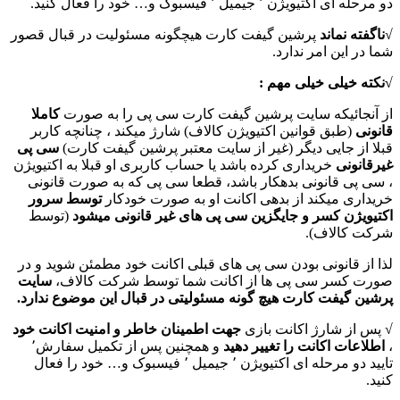
دو مرحله ای اکتیویژن ٬ جیمیل ٬ فیسبوک و… خود را فعال کنید.
√
ناگفته نماند
پرشین گیفت کارت هیچگونه مسئولیت در قبال قصور
شما در این امر ندارد.
√نکته خیلی خیلی مهم :
از آنجائیکه سایت پرشین گیفت کارت سی پی را به صورت
کاملا
قانونی
(طبق قوانین اکتیویژن کالاف) شارژ میکند ، چنانچه کاربر
قبلا از جایی دیگر (غیر از سایت معتبر پرشین گیفت کارت)
سی پی
غیرقانونی
خریداری کرده باشد یا حساب کاربری او قبلا به اکتیویژن
، سی پی قانونی بدهکار باشد، قطعا سی پی که به صورت قانونی
خریداری میکند از بدهی اکانت او به صورت خودکار
توسط سرور
اکتیویژن کسر و جایگزین سی پی های غیر قانونی میشود
(توسط
شرکت کالاف).
لذا از قانونی بودن سی پی های قبلی اکانت خود مطمئن شوید و در
صورت کسر سی پی ها از اکانت شما توسط شرکت کالاف،
سایت
پرشین گیفت کارت هیچ گونه مسئولیتی در قبال این موضوع ندارد.
√ پس از شارژ اکانت بازی
جهت اطمینان خاطر و امنیت اکانت خود
،
اطلاعات اکانت را تغییر دهید
و همچنین پس از تکمیل سفارش٬
تایید دو مرحله ای اکتیویژن ٬ جیمیل ٬ فیسبوک و… خود را فعال
کنید.