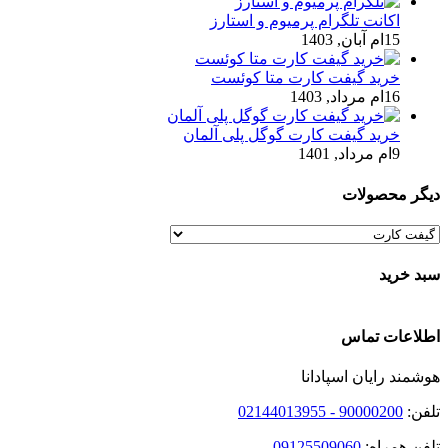
اکانت تلگرام پرمیوم و استارز
15ام آبان, 1403
خرید گیفت کارت متا کوئست
16ام مرداد, 1403
خرید گیفت کارت گوگل پلی آلمان
9ام مرداد, 1401
دیگر محصولات
سبد خرید
اطلاعات تماس
هوشمند رایان اسپادانا
تلفن:
90000200 - 02144013955
تلفن همراه:
09125509060