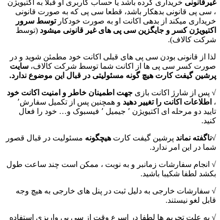
غیرقانونی
خریداری کرده باشد یا حساب کاربری او قبلا به اکتیویژن
، سی پی قانونی بدهکار باشد، قطعا سی پی که به صورت قانونی
خریداری میکند از بدهی اکانت او به صورت خودکار
توسط سرور
اکتیویژن کسر و جایگزین سی پی های غیر قانونی میشود
(توسط
شرکت کالاف).
لذا از قانونی بودن سی پی های قبلی اکانت خود مطمئن شوید و در
صورت کسر سی پی ها از اکانت شما توسط شرکت کالاف،
سایت
پرشین گیفت کارت هیچ گونه مسئولیتی در قبال این موضوع ندارد.
√ پس از شارژ اکانت بازی
جهت اطمینان خاطر و امنیت اکانت خود
،
اطلاعات اکانت را تغییر دهید
و همچنین پس از تکمیل سفارش٬
تایید دو مرحله ای اکتیویژن ٬ جیمیل ٬ فیسبوک و… خود را فعال
کنید.
√ناگفته نماند
پرشین گیفت کارت
هیچگونه
مسئولیت در قبال قصور
شما در این امر ندارد.
√ انجام سفارشات زمانبر و به نوبت ، ممکن است چند ساعت طول
بکشد لطفا شکیبا باشید.
√ سفارشات خارجی به دلیل ثبت در پنل های خارجی به هیچ وجه
قابل لغو نیستند.
√ به علت تحریم ها لطفا در اسرع وقت از سی پی واریزی استفاده