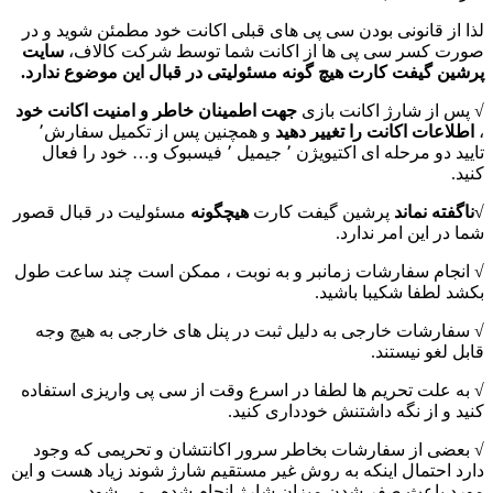
لذا از قانونی بودن سی پی های قبلی اکانت خود مطمئن شوید و در
صورت کسر سی پی ها از اکانت شما توسط شرکت کالاف،
سایت
پرشین گیفت کارت هیچ گونه مسئولیتی در قبال این موضوع ندارد.
√ پس از شارژ اکانت بازی
جهت اطمینان خاطر و امنیت اکانت خود
،
اطلاعات اکانت را تغییر دهید
و همچنین پس از تکمیل سفارش٬
تایید دو مرحله ای اکتیویژن ٬ جیمیل ٬ فیسبوک و… خود را فعال
کنید.
√ناگفته نماند
پرشین گیفت کارت
هیچگونه
مسئولیت در قبال قصور
شما در این امر ندارد.
√ انجام سفارشات زمانبر و به نوبت ، ممکن است چند ساعت طول
بکشد لطفا شکیبا باشید.
√ سفارشات خارجی به دلیل ثبت در پنل های خارجی به هیچ وجه
قابل لغو نیستند.
√ به علت تحریم ها لطفا در اسرع وقت از سی پی واریزی استفاده
کنید و از نگه داشتنش خودداری کنید.
√ بعضی از سفارشات بخاطر سرور اکانتشان و تحریمی که وجود
دارد احتمال اینکه به روش غیر مستقیم شارژ شوند زیاد هست و این
مورد باعث صفر شدن میزان شارژ انجام شده ، می شود.