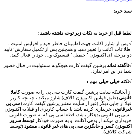
Toggle
سبد خرید
Sliding
Bar
Area
لطفا قبل از خرید به نکات زیر توجه داشته باشید :
√ پس از شارژ اکانت جهت اطمینان خاطر خود و افزایش امنیت ،
اطلاعات اکانت را تغییر دهید و همچنین پس از تکمیل سفارش٬ تایید
دو مرحله ای اکتیویژن ٬ جیمیل ٬ فیسبوک و… خود را فعال کنید.
√
ناگفته نماند
پرشین گیفت کارت هیچگونه مسئولیت در قبال قصور
شما در این امر ندارد.
√نکته خیلی خیلی مهم :
از آنجائیکه سایت پرشین گیفت کارت سی پی را به صورت
کاملا
قانونی
(طبق قوانین اکتیویژن کالاف) شارژ میکند ، چنانچه کاربر
قبلا از جایی دیگر (غیر از سایت معتبر پرشین گیفت کارت)
سی پی
غیرقانونی
خریداری کرده باشد یا حساب کاربری او قبلا به اکتیویژن
، سی پی قانونی بدهکار باشد، قطعا سی پی که به صورت قانونی
خریداری میکند از بدهی اکانت او به صورت خودکار
توسط سرور
اکتیویژن کسر و جایگزین سی پی های غیر قانونی میشود
(توسط
شرکت کالاف).