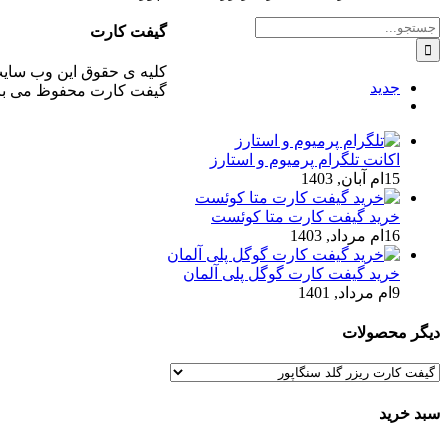
جستجو
گیفت کارت
برای:
کلیه ی حقوق این وب سای
جدید
گیفت کارت محفوظ می با
ديدگاه
اکانت تلگرام پرمیوم و استارز
15ام آبان, 1403
خرید گیفت کارت متا کوئست
16ام مرداد, 1403
خرید گیفت کارت گوگل پلی آلمان
9ام مرداد, 1401
دیگر محصولات
سبد خرید