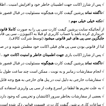
√ پس از شارژ اکانت جهت اطمینان خاطر خود و افزایش امنیت ، اطلاعات اکانت را تغییر دهید و همچنین پس 
√
ناگفته نماند
پرشین گیفت کارت هیچگونه مسئولیت در قبال قصور شما 
√نکته خیلی خیلی مهم :
از آنجائیکه سایت پرشین گیفت کارت سی پی را به صورت
کاملا قانون
خریداری کرده باشد یا حساب کاربری او قبلا به اکتیویژن ، سی پی ق
جایگزین سی پی های غیر قانونی میشود
(توسط شرکت کالاف).
لذا از قانونی بودن سی پی های قبلی اکانت خود مطمئن شوید و در
√ پس از شارژ اکانت بازی
جهت اطمینان خاطر و امنیت اکانت خود
،
ا
√ناگفته نماند
پرشین گیفت کارت
هیچگونه
مسئولیت در قبال قصور شما 
√ انجام سفارشات زمانبر و به نوبت ، ممکن است چند ساعت طول بکش
√ سفارشات خارجی به دلیل ثبت در پنل های خارجی به هیچ وجه قابل ل
√ به علت تحریم ها لطفا در اسرع وقت از سی پی واریزی استفاده کنید
√ بعضی از سفارشات بخاطر سرور اکانتشان و تحریمی که وجود دارد 
√ ساعات کاری پرشین گیفت کارت در قسمت قوانین ذکر شده است.