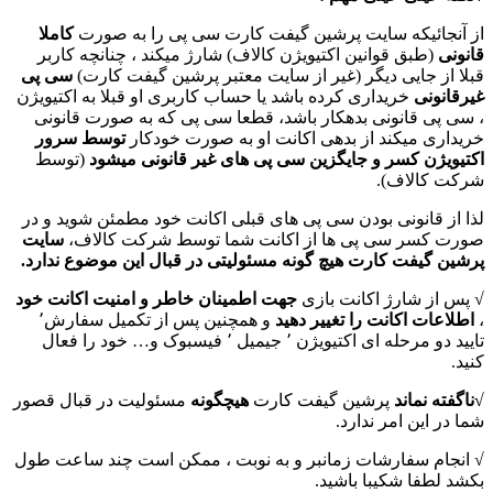
از آنجائیکه سایت پرشین گیفت کارت سی پی را به صورت
کاملا
قانونی
(طبق قوانین اکتیویژن کالاف) شارژ میکند ، چنانچه کاربر
قبلا از جایی دیگر (غیر از سایت معتبر پرشین گیفت کارت)
سی پی
غیرقانونی
خریداری کرده باشد یا حساب کاربری او قبلا به اکتیویژن
، سی پی قانونی بدهکار باشد، قطعا سی پی که به صورت قانونی
خریداری میکند از بدهی اکانت او به صورت خودکار
توسط سرور
اکتیویژن کسر و جایگزین سی پی های غیر قانونی میشود
(توسط
شرکت کالاف).
لذا از قانونی بودن سی پی های قبلی اکانت خود مطمئن شوید و در
صورت کسر سی پی ها از اکانت شما توسط شرکت کالاف،
سایت
پرشین گیفت کارت هیچ گونه مسئولیتی در قبال این موضوع ندارد.
√ پس از شارژ اکانت بازی
جهت اطمینان خاطر و امنیت اکانت خود
،
اطلاعات اکانت را تغییر دهید
و همچنین پس از تکمیل سفارش٬
تایید دو مرحله ای اکتیویژن ٬ جیمیل ٬ فیسبوک و… خود را فعال
کنید.
√ناگفته نماند
پرشین گیفت کارت
هیچگونه
مسئولیت در قبال قصور
شما در این امر ندارد.
√ انجام سفارشات زمانبر و به نوبت ، ممکن است چند ساعت طول
بکشد لطفا شکیبا باشید.