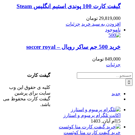
گیفت کارت 100 پوندی استیم انگلیس Steam
29,819,000
تومان
افزودن به سبد خرید
جزئیات
ناموجود
خرید 500 جم ساکر رویال – soccer royal
849,000
تومان
جزئیات
جستجو
گیفت کارت
برای:
کلیه ی حقوق این وب
سایت برای پرشین
جدید
گیفت کارت محفوظ می
ديدگاه
باشد.
اکانت تلگرام پرمیوم و استارز
15ام آبان, 1403
خرید گیفت کارت متا کوئست