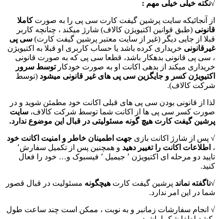
√نکته خیلی خیلی مهم :
از آنجائیکه سایت پرشین گیفت کارت سی پی را به صورت
کاملا
قانونی
(طبق قوانین اکتیویژن کالاف) شارژ میکند ، چنانچه کاربر
قبلا از جایی دیگر (غیر از سایت معتبر پرشین گیفت کارت)
سی پی
غیرقانونی
خریداری کرده باشد یا حساب کاربری او قبلا به اکتیویژن
، سی پی قانونی بدهکار باشد، قطعا سی پی که به صورت قانونی
خریداری میکند از بدهی اکانت او به صورت خودکار
توسط سرور
اکتیویژن کسر و جایگزین سی پی های غیر قانونی میشود
(توسط
شرکت کالاف).
لذا از قانونی بودن سی پی های قبلی اکانت خود مطمئن شوید و در
صورت کسر سی پی ها از اکانت شما توسط شرکت کالاف،
سایت
پرشین گیفت کارت هیچ گونه مسئولیتی در قبال این موضوع ندارد.
√ پس از شارژ اکانت بازی
جهت اطمینان خاطر و امنیت اکانت خود
،
اطلاعات اکانت را تغییر دهید
و همچنین پس از تکمیل سفارش٬
تایید دو مرحله ای اکتیویژن ٬ جیمیل ٬ فیسبوک و… خود را فعال
کنید.
√ناگفته نماند
پرشین گیفت کارت
هیچگونه
مسئولیت در قبال قصور
شما در این امر ندارد.
√ انجام سفارشات زمانبر و به نوبت ، ممکن است چند ساعت طول
بکشد لطفا شکیبا باشید.