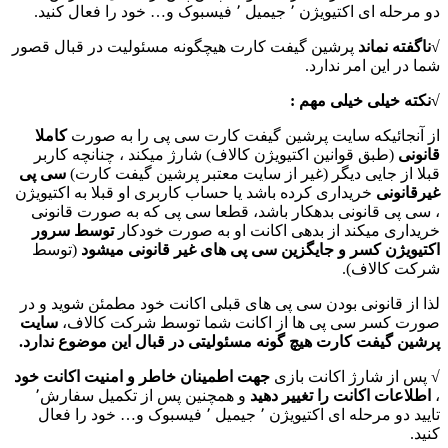
دو مرحله ای اکتیویژن ٬ جیمیل ٬ فیسبوک و… خود را فعال کنید.
√
ناگفته نماند
پرشین گیفت کارت هیچگونه مسئولیت در قبال قصور
شما در این امر ندارد.
√نکته خیلی خیلی مهم :
از آنجائیکه سایت پرشین گیفت کارت سی پی را به صورت
کاملا
قانونی
(طبق قوانین اکتیویژن کالاف) شارژ میکند ، چنانچه کاربر
قبلا از جایی دیگر (غیر از سایت معتبر پرشین گیفت کارت)
سی پی
غیرقانونی
خریداری کرده باشد یا حساب کاربری او قبلا به اکتیویژن
، سی پی قانونی بدهکار باشد، قطعا سی پی که به صورت قانونی
خریداری میکند از بدهی اکانت او به صورت خودکار
توسط سرور
اکتیویژن کسر و جایگزین سی پی های غیر قانونی میشود
(توسط
شرکت کالاف).
لذا از قانونی بودن سی پی های قبلی اکانت خود مطمئن شوید و در
صورت کسر سی پی ها از اکانت شما توسط شرکت کالاف،
سایت
پرشین گیفت کارت هیچ گونه مسئولیتی در قبال این موضوع ندارد.
√ پس از شارژ اکانت بازی
جهت اطمینان خاطر و امنیت اکانت خود
،
اطلاعات اکانت را تغییر دهید
و همچنین پس از تکمیل سفارش٬
تایید دو مرحله ای اکتیویژن ٬ جیمیل ٬ فیسبوک و… خود را فعال
کنید.