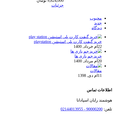
9,824,000
تومان
جزئیات
محبوب
جدید
ديدگاه
خرید گیفت کارت پلی استیشن playstation
22ام خرداد, 1400
خرید جم بازی ها
20ام مرداد, 1400
مقالات
11ام دی, 1398
اطلاعات تماس
هوشمند رایان اسپادانا
تلفن:
90000200 - 02144013955