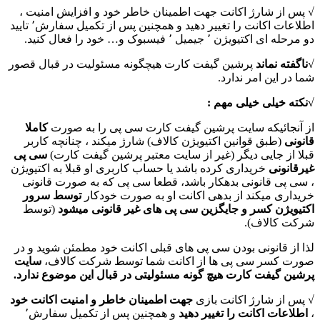
√ پس از شارژ اکانت جهت اطمینان خاطر خود و افزایش امنیت ،
اطلاعات اکانت را تغییر دهید و همچنین پس از تکمیل سفارش٬ تایید
دو مرحله ای اکتیویژن ٬ جیمیل ٬ فیسبوک و… خود را فعال کنید.
√
ناگفته نماند
پرشین گیفت کارت هیچگونه مسئولیت در قبال قصور
شما در این امر ندارد.
√نکته خیلی خیلی مهم :
از آنجائیکه سایت پرشین گیفت کارت سی پی را به صورت
کاملا
قانونی
(طبق قوانین اکتیویژن کالاف) شارژ میکند ، چنانچه کاربر
قبلا از جایی دیگر (غیر از سایت معتبر پرشین گیفت کارت)
سی پی
غیرقانونی
خریداری کرده باشد یا حساب کاربری او قبلا به اکتیویژن
، سی پی قانونی بدهکار باشد، قطعا سی پی که به صورت قانونی
خریداری میکند از بدهی اکانت او به صورت خودکار
توسط سرور
اکتیویژن کسر و جایگزین سی پی های غیر قانونی میشود
(توسط
شرکت کالاف).
لذا از قانونی بودن سی پی های قبلی اکانت خود مطمئن شوید و در
صورت کسر سی پی ها از اکانت شما توسط شرکت کالاف،
سایت
پرشین گیفت کارت هیچ گونه مسئولیتی در قبال این موضوع ندارد.
√ پس از شارژ اکانت بازی
جهت اطمینان خاطر و امنیت اکانت خود
،
اطلاعات اکانت را تغییر دهید
و همچنین پس از تکمیل سفارش٬