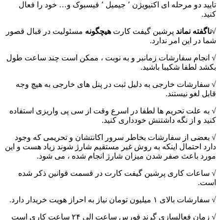
تایید دو مرحله ای اکتیویژن ٬ جیمیل ٬ فیسبوک و… خود را فعال
کنید.
√ناگفته نماند
پرشین گیفت کارت
هیچگونه
مسئولیت در قبال قصور
شما در این امر ندارد.
√ انجام سفارشات زمانبر و به نوبت ، ممکن است چند ساعت طول
بکشد لطفا شکیبا باشید.
√ سفارشات خارجی به دلیل ثبت در پنل های خارجی به هیچ وجه
قابل لغو نیستند.
√ به علت تحریم ها لطفا در اسرع وقت از سی پی واریزی استفاده
کنید و از نگه داشتنش خودداری کنید.
√ بعضی از سفارشات بخاطر سرور اکانتشان و تحریمی که وجود
دارد احتمال اینکه به روش غیر مستقیم شارژ شوند زیاد هست و این
مورد باعث صفر شدن میزان شارژ انجام شده ، می شود.
√ ساعات کاری پرشین گیفت کارت در قسمت قوانین ذکر شده
است.
√ سفارشات بالای ۱ میلیون تومان نیاز به احراز هویت خریدار دارد.
√ زمان فعالسازی گرند فورس ساعت الی ۲۴ ساعت کاری است