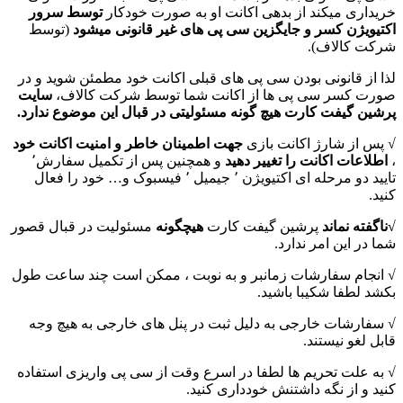
خریداری میکند از بدهی اکانت او به صورت خودکار
توسط سرور
اکتیویژن کسر و جایگزین سی پی های غیر قانونی میشود
(توسط
شرکت کالاف).
لذا از قانونی بودن سی پی های قبلی اکانت خود مطمئن شوید و در
صورت کسر سی پی ها از اکانت شما توسط شرکت کالاف،
سایت
پرشین گیفت کارت هیچ گونه مسئولیتی در قبال این موضوع ندارد.
√ پس از شارژ اکانت بازی
جهت اطمینان خاطر و امنیت اکانت خود
،
اطلاعات اکانت را تغییر دهید
و همچنین پس از تکمیل سفارش٬
تایید دو مرحله ای اکتیویژن ٬ جیمیل ٬ فیسبوک و… خود را فعال
کنید.
√ناگفته نماند
پرشین گیفت کارت
هیچگونه
مسئولیت در قبال قصور
شما در این امر ندارد.
√ انجام سفارشات زمانبر و به نوبت ، ممکن است چند ساعت طول
بکشد لطفا شکیبا باشید.
√ سفارشات خارجی به دلیل ثبت در پنل های خارجی به هیچ وجه
قابل لغو نیستند.
√ به علت تحریم ها لطفا در اسرع وقت از سی پی واریزی استفاده
کنید و از نگه داشتنش خودداری کنید.