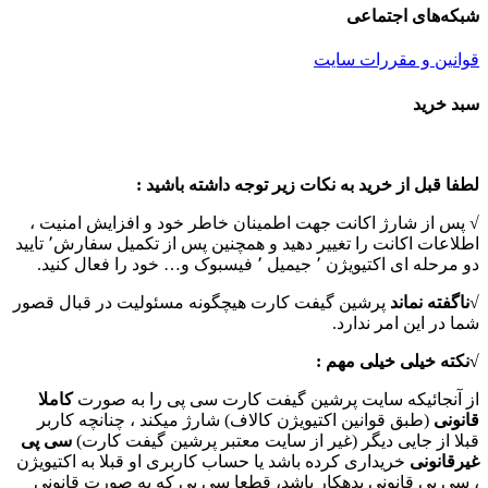
شبکه‌های اجتماعی
قوانین و مقررات سایت
Toggle
سبد خرید
Sliding
Bar
Area
لطفا قبل از خرید به نکات زیر توجه داشته باشید :
√ پس از شارژ اکانت جهت اطمینان خاطر خود و افزایش امنیت ،
اطلاعات اکانت را تغییر دهید و همچنین پس از تکمیل سفارش٬ تایید
دو مرحله ای اکتیویژن ٬ جیمیل ٬ فیسبوک و… خود را فعال کنید.
√
ناگفته نماند
پرشین گیفت کارت هیچگونه مسئولیت در قبال قصور
شما در این امر ندارد.
√نکته خیلی خیلی مهم :
از آنجائیکه سایت پرشین گیفت کارت سی پی را به صورت
کاملا
قانونی
(طبق قوانین اکتیویژن کالاف) شارژ میکند ، چنانچه کاربر
قبلا از جایی دیگر (غیر از سایت معتبر پرشین گیفت کارت)
سی پی
غیرقانونی
خریداری کرده باشد یا حساب کاربری او قبلا به اکتیویژن
، سی پی قانونی بدهکار باشد، قطعا سی پی که به صورت قانونی