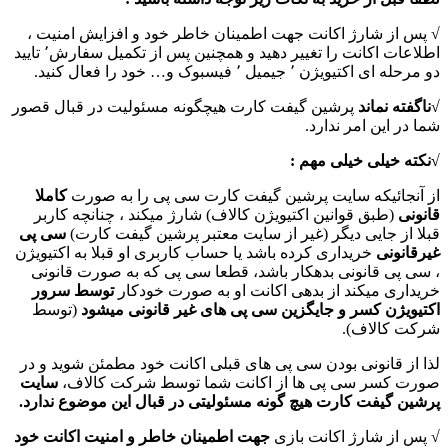
√ پس از شارژ اکانت جهت اطمینان خاطر خود و افزایش امنیت ،
اطلاعات اکانت را تغییر دهید و همچنین پس از تکمیل سفارش٬ تایید
دو مرحله ای اکتیویژن ٬ جیمیل ٬ فیسبوک و… خود را فعال کنید.
√
ناگفته نماند
پرشین گیفت کارت هیچگونه مسئولیت در قبال قصور
شما در این امر ندارد.
√نکته خیلی خیلی مهم :
از آنجائیکه سایت پرشین گیفت کارت سی پی را به صورت
کاملا
قانونی
(طبق قوانین اکتیویژن کالاف) شارژ میکند ، چنانچه کاربر
قبلا از جایی دیگر (غیر از سایت معتبر پرشین گیفت کارت)
سی پی
غیرقانونی
خریداری کرده باشد یا حساب کاربری او قبلا به اکتیویژن
، سی پی قانونی بدهکار باشد، قطعا سی پی که به صورت قانونی
خریداری میکند از بدهی اکانت او به صورت خودکار
توسط سرور
اکتیویژن کسر و جایگزین سی پی های غیر قانونی میشود
(توسط
شرکت کالاف).
لذا از قانونی بودن سی پی های قبلی اکانت خود مطمئن شوید و در
صورت کسر سی پی ها از اکانت شما توسط شرکت کالاف،
سایت
پرشین گیفت کارت هیچ گونه مسئولیتی در قبال این موضوع ندارد.
√ پس از شارژ اکانت بازی
جهت اطمینان خاطر و امنیت اکانت خود