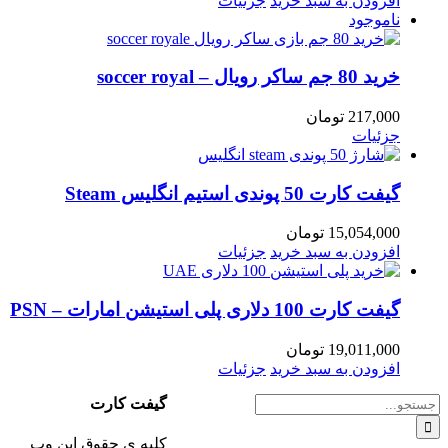
افزودن به سبد خرید
جزئیات
ناموجود
خرید 80 جم ساکر رویال – soccer royal
217,000
تومان
جزئیات
گیفت کارت 50 پوندی استیم انگلیس Steam
15,054,000
تومان
افزودن به سبد خرید
جزئیات
گیفت کارت 100 دلاری پلی استیشن امارات – PSN
19,011,000
تومان
افزودن به سبد خرید
جزئیات
جستجو
گیفت کارت
برای:
کلیه ی حقوق این وب