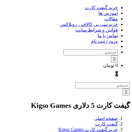
Skip
خرید گیفت کارت
to
آموزش ها
content
مقالات
خرید سی پی کالاف ، روبلاکس
قوانین و شرایط سایت
تماس با ما
ورود / ثبت نام
جستجو
برای:
0
تومان
0
جستجو
برای:
گیفت کارت 5 دلاری Kigso Games
صفحه اصلی
گیفت کارت
خرید گیفت کارت Kigso Games