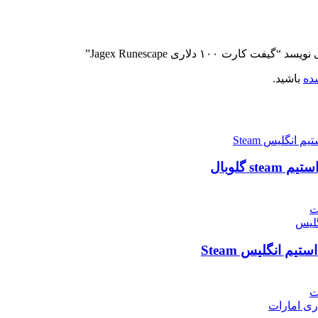
رت ۱۰۰ دلاری Jagex Runescape”
ده
باشید.
ت
ت