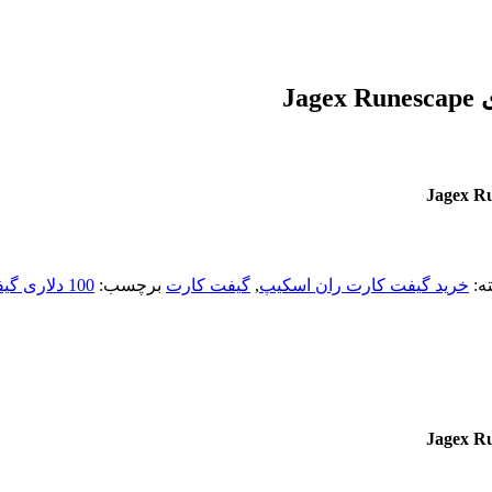
ه:
خرید گیفت کارت ران اسکیپ
,
گیفت کارت
برچسب:
100 دلاری گیفت کارت Jagex Runescape