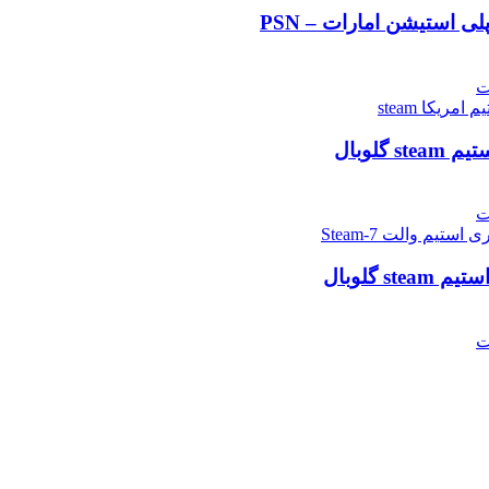
ت
ت
ت