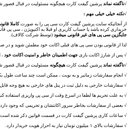
√
ناگفته نماند
پرشین گیفت کارت هیچگونه مسئولیت در قبال قصور شما 
√نکته خیلی خیلی مهم :
از آنجائیکه سایت پرشین گیفت کارت سی پی را به صورت
کاملا قانون
خریداری کرده باشد یا حساب کاربری او قبلا به اکتیویژن ، سی پی ق
جایگزین سی پی های غیر قانونی میشود
(توسط شرکت کالاف).
لذا از قانونی بودن سی پی های قبلی اکانت خود مطمئن شوید و در
√ پس از شارژ اکانت بازی
جهت اطمینان خاطر و امنیت اکانت خود
،
ا
√ناگفته نماند
پرشین گیفت کارت
هیچگونه
مسئولیت در قبال قصور شما 
√ انجام سفارشات زمانبر و به نوبت ، ممکن است چند ساعت طول بکش
√ سفارشات خارجی به دلیل ثبت در پنل های خارجی به هیچ وجه قابل ل
√ به علت تحریم ها لطفا در اسرع وقت از سی پی واریزی استفاده کنید
√ بعضی از سفارشات بخاطر سرور اکانتشان و تحریمی که وجود دارد 
√ ساعات کاری پرشین گیفت کارت در قسمت قوانین ذکر شده است.
√ سفارشات بالای ۱ میلیون تومان نیاز به احراز هویت خریدار دارد.