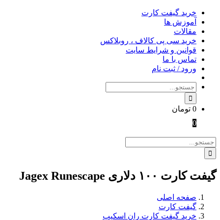
Skip
خرید گیفت کارت
to
آموزش ها
content
مقالات
خرید سی پی کالاف ، روبلاکس
قوانین و شرایط سایت
تماس با ما
ورود / ثبت نام
جستجو
برای:
0
تومان
0
جستجو
برای:
گیفت کارت ۱۰۰ دلاری Jagex Runescape
صفحه اصلی
گیفت کارت
خرید گیفت کارت ران اسکیپ