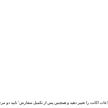
از تکمیل سفارش٬ تایید دو مرحله ای اکتیویژن ٬ جیمیل ٬ فیسبوک و… خود را فعال کنید.