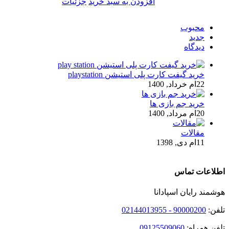
افزودن به سبد خرید
جزئیات
محبوب
جدید
ديدگاه
خرید گیفت کارت پلی استیشن playstation
22ام خرداد, 1400
خرید جم بازی ها
20ام مرداد, 1400
مقالات
11ام دی, 1398
اطلاعات تماس
هوشمند رایان اسپادانا
تلفن:
90000200 - 02144013955
تلفن همراه:
09125509060