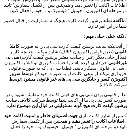
اطلاعات اکانت را تغییر دهید و همچنین پس از تکمیل سفارش٬ تایید
دو مرحله ای اکتیویژن ٬ جیمیل ٬ فیسبوک و… خود را فعال کنید.
√
ناگفته نماند
پرشین گیفت کارت هیچگونه مسئولیت در قبال قصور
شما در این امر ندارد.
√نکته خیلی خیلی مهم :
از آنجائیکه سایت پرشین گیفت کارت سی پی را به صورت
کاملا
قانونی
(طبق قوانین اکتیویژن کالاف) شارژ میکند ، چنانچه کاربر
قبلا از جایی دیگر (غیر از سایت معتبر پرشین گیفت کارت)
سی پی
غیرقانونی
خریداری کرده باشد یا حساب کاربری او قبلا به اکتیویژن
، سی پی قانونی بدهکار باشد، قطعا سی پی که به صورت قانونی
خریداری میکند از بدهی اکانت او به صورت خودکار
توسط سرور
اکتیویژن کسر و جایگزین سی پی های غیر قانونی میشود
(توسط
شرکت کالاف).
لذا از قانونی بودن سی پی های قبلی اکانت خود مطمئن شوید و در
صورت کسر سی پی ها از اکانت شما توسط شرکت کالاف،
سایت
پرشین گیفت کارت هیچ گونه مسئولیتی در قبال این موضوع ندارد.
√ پس از شارژ اکانت بازی
جهت اطمینان خاطر و امنیت اکانت خود
،
اطلاعات اکانت را تغییر دهید
و همچنین پس از تکمیل سفارش٬
تایید دو مرحله ای اکتیویژن ٬ جیمیل ٬ فیسبوک و… خود را فعال